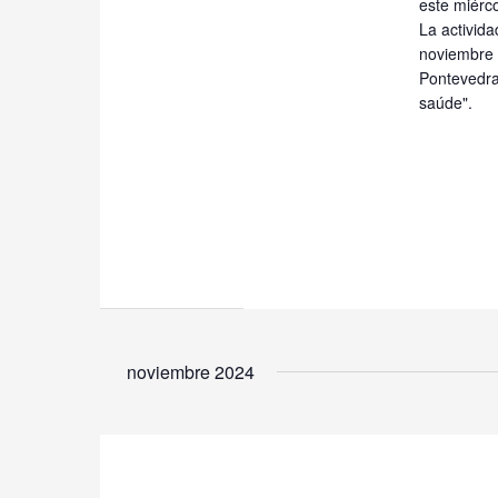
este miérc
La activid
noviembre y
Pontevedra
saúde".
noviembre 2024