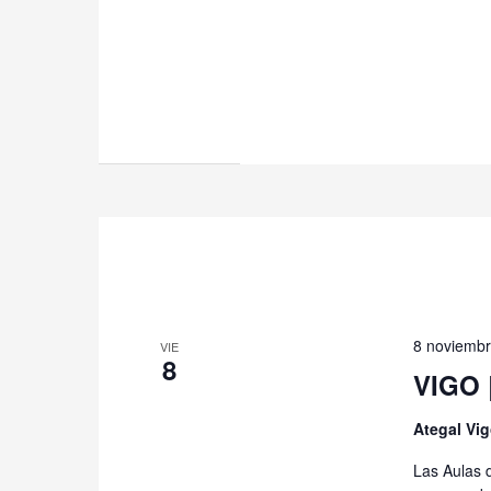
8 noviembr
VIE
8
VIGO 
Ategal Vi
Las Aulas d