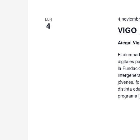
4 noviembr
LUN
4
VIGO 
Ategal Vi
El alumnad
digitales p
la Fundació
intergenera
jóvenes, f
distinta ed
programa 