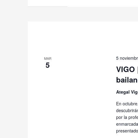
5 noviembr
MAR
5
VIGO 
baila
Ategal Vi
En octubre
descubrirá
por la prof
enmarcada 
presentado