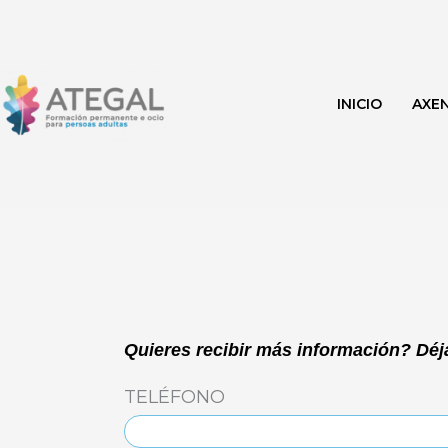
Ir
al
contenido
INICIO
AXE
Quieres recibir más información? Déja
TELÉFONO