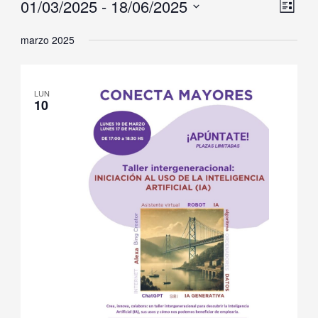
01/03/2025
 - 
18/06/2025
Naveg
Nave
Lista
de
de
Selecciona
marzo 2025
vistas
vista
la
de
fecha.
Even
LUN
10