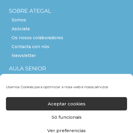
SOBRE ATEGAL
Somos
Asóciate
Os nosos colaboradores
Contacta con nós
Newsletter
AULA SENIOR
ACTITUDE+55
Usamos Cookies para optimizar a nosa web e nosos servizos
Aceptar cookies
Só funcionais
Ver preferencias
F
T
L
Y
I
a
w
i
o
n