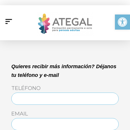
Ir
al
Abrir
contenido
Quieres recibir más información? Déjanos
tu teléfono y e-mail
TELÉFONO
EMAIL