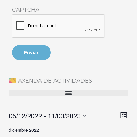
CAPTCHA
AXENDA DE ACTIVIDADES
05/12/2022
 - 
11/03/2023
Eventos
Naveg
Nave
Lista
de
de
Selecciona
diciembre 2022
vistas
vista
la