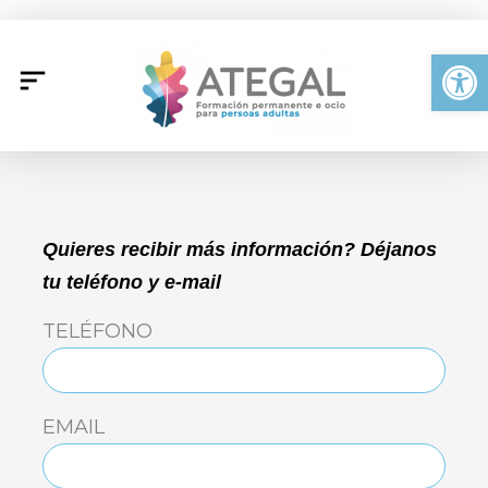
Ir
al
Abrir
contenido
Quieres recibir más información? Déjanos
tu teléfono y e-mail
TELÉFONO
EMAIL