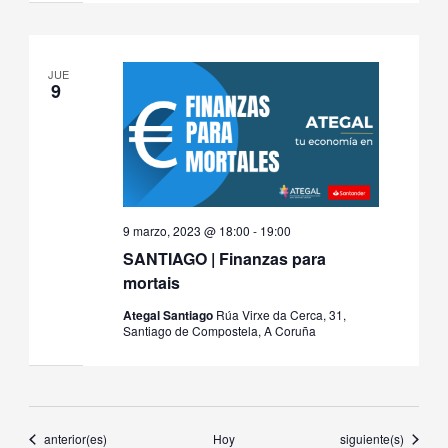
JUE
9
9 marzo, 2023 @ 18:00
-
19:00
SANTIAGO | Finanzas para
mortais
Ategal Santiago
Rúa Virxe da Cerca, 31,
Santiago de Compostela, A Coruña
Eventos
Eventos
anterior(es)
Hoy
siguiente(s)