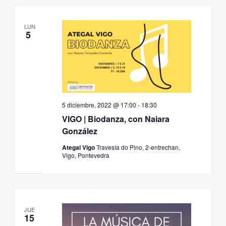
de
fecha.
Even
LUN
5
5 diciembre, 2022 @ 17:00
-
18:30
VIGO | Biodanza, con Naiara
González
Ategal Vigo
Travesía do Pino, 2-entrechan,
Vigo, Pontevedra
JUE
15