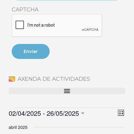
CAPTCHA
AXENDA DE ACTIVIDADES
02/04/2025
 - 
26/05/2025
Eventos
Naveg
Nave
Lista
de
de
Selecciona
abril 2025
vistas
vista
la