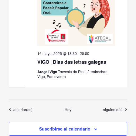
16 mayo, 2025 @ 18:30
-
20:00
VIGO | Días das letras galegas
Ategal Vigo
Travesía do Pino, 2-entrechan,
Vigo, Pontevedra
Eventos
Eventos
anterior(es)
Hoy
siguiente(s)
Suscribirse al calendario