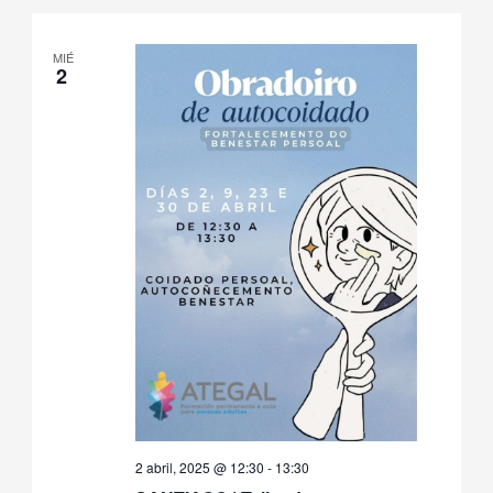
de
fecha.
Even
MIÉ
2
2 abril, 2025 @ 12:30
-
13:30