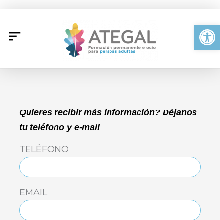
Ir
al
Abrir
contenido
Quieres recibir más información? Déjanos
tu teléfono y e-mail
TELÉFONO
EMAIL