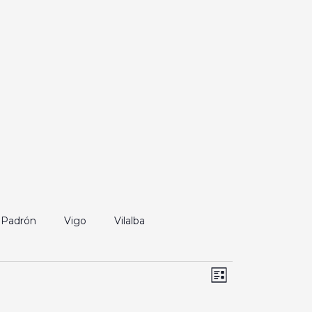
Padrón
Vigo
Vilalba
Navegación
Navegación
Lista
de
de