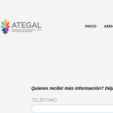
Ir
al
contenido
INICIO
AXE
Quieres recibir más información? Déja
TELÉFONO