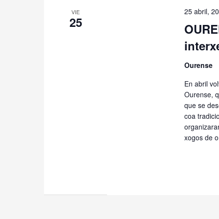
25 abril, 2
VIE
25
OUREN
interx
Ourense
En abril vo
Ourense, q
que se des
coa tradici
organizara
xogos de o