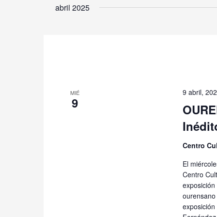
la
abril 2025
fecha.
9 abril, 2
MIÉ
9
OUREN
Inédit
Centro Cul
El miércole
Centro Cult
exposición 
ourensano 
exposición 
Fernández