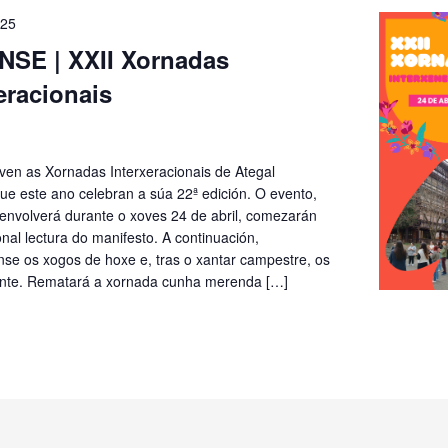
025
SE | XXII Xornadas
eracionais
lven as Xornadas Interxeracionais de Ategal
ue este ano celebran a súa 22ª edición. O evento,
envolverá durante o xoves 24 de abril, comezarán
onal lectura do manifesto. A continuación,
nse os xogos de hoxe e, tras o xantar campestre, os
nte. Rematará a xornada cunha merenda […]