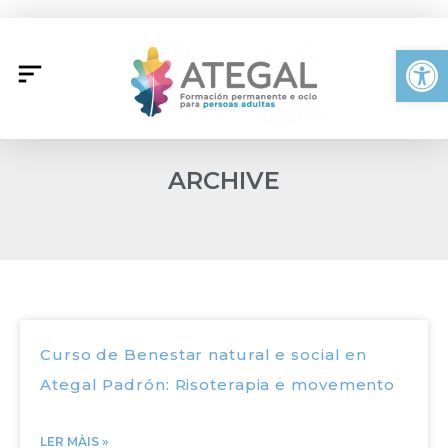
Ir
al
Abrir
contenido
ARCHIVE
Página
Página
Página
Página
Página
Página
Págin
Curso de Benestar natural e social en
Ategal Padrón: Risoterapia e movemento
LER MÀIS »