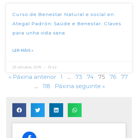
Curso de Benestar Natural e social en
Ategal Padrón: Saúde e Benestar. Claves
para unha vida sana
LER MÀIS »
29 octubre, 2019
13:42
« Páxina anterior
1
…
73
74
75
76
77
…
118
Páxina seguinte »