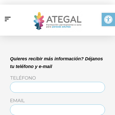
Ir
al
Abrir
contenido
Quieres recibir más información? Déjanos
tu teléfono y e-mail
TELÉFONO
EMAIL