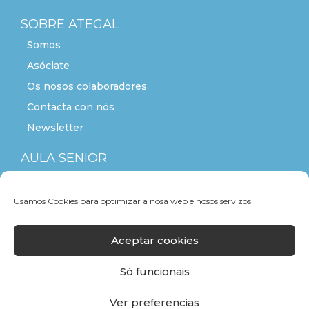
SOBRE ATEGAL
Somos
Asóciate
Os nosos colaboradores
Contacta con nós
Newsletter
AULA SENIOR
ACTITUDE+55
Usamos Cookies para optimizar a nosa web e nosos servizos
Aceptar cookies
Só funcionais
Ver preferencias
F
T
L
Y
I
a
w
i
o
n