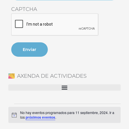
CAPTCHA
AXENDA DE ACTIVIDADES
Eventos
No hay eventos programados para 11 septiembre, 2024. Ir a
en
Aviso
los
próximos eventos
.
11