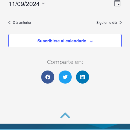
11/09/2024
Naveg
Nave
septiembre,
Día
de
de
Selecciona
2024
vistas
vista
la
Día anterior
Siguiente día
de
fecha.
Even
Suscribirse al calendario
Comparte en: