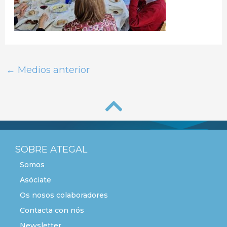
←
Medios anterior
SOBRE ATEGAL
Somos
Asóciate
Os nosos colaboradores
Contacta con nós
Newsletter