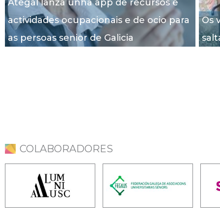
Ategal lanza unha app de recursos e
actividades ocupacionais e de ocio para
Os v
as persoas senior de Galicia
salt
COLABORADORES