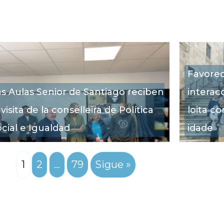
sado para maiores de
Favorec
dades
as Aulas Senior de Santiago reciben
interacc
 visita de la conselleira de Política
loita co
ocial e Igualdad
idade
1
2
…
79
Sigue »