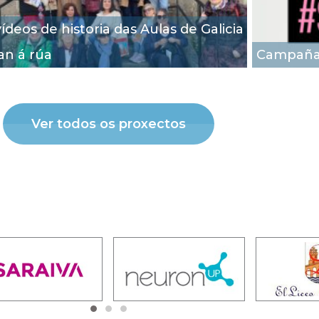
ídeos de historia das Aulas de Galicia
an á rúa
Campaña
Ver todos os proxectos