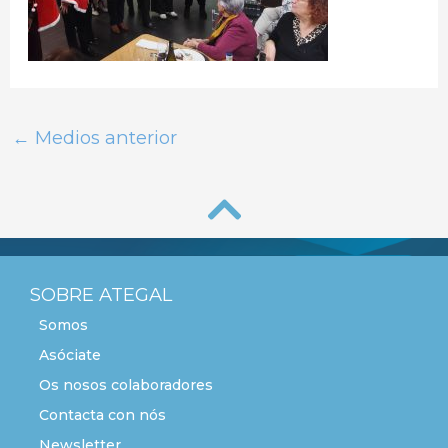
←
Medios anterior
SOBRE ATEGAL
Somos
Asóciate
Os nosos colaboradores
Contacta con nós
Newsletter