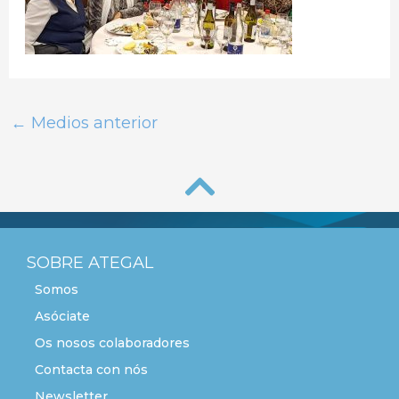
←
Medios anterior
SOBRE ATEGAL
Somos
Asóciate
Os nosos colaboradores
Contacta con nós
Newsletter