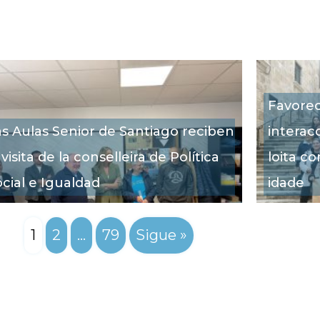
sado para maiores de
Favorec
dades
as Aulas Senior de Santiago reciben
interacc
 visita de la conselleira de Política
loita co
ocial e Igualdad
idade
1
2
…
79
Sigue »