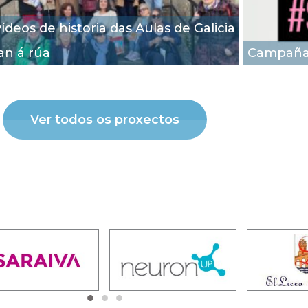
ídeos de historia das Aulas de Galicia
an á rúa
Campaña
Ver todos os proxectos