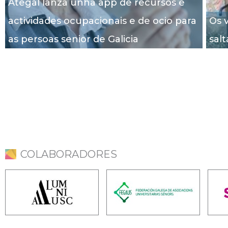
Ategal lanza unha app de recursos e
actividades ocupacionais e de ocio para
Os v
as persoas senior de Galicia
salt
COLABORADORES