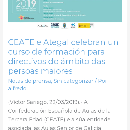
un
curso
de
formación
CEATE e Ategal celebran un
para
curso de formación para
directivos
do
directivos do ámbito das
ámbito
persoas maiores
das
Notas de prensa
,
Sin categorizar
/ Por
persoas
alfredo
maiores
(Víctor Sariego, 22/03/2019).- A
Confederación Española de Aulas de la
Tercera Edad (CEATE) e a súa entidade
asociada, as Aulas Senior de Galicia