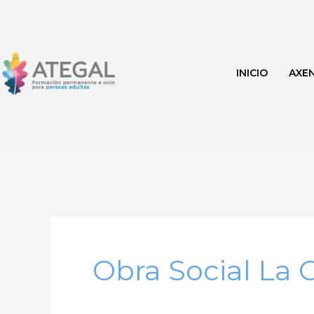
Ir
al
contenido
INICIO
AXE
Obra Social La 