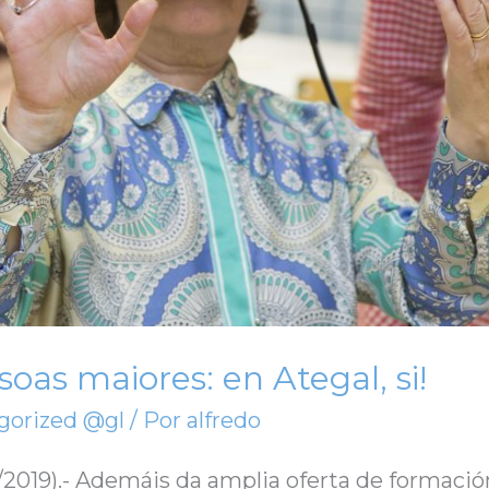
soas maiores: en Ategal, si!
gorized @gl
/ Por
alfredo
19).- Ademáis da amplia oferta de formación 