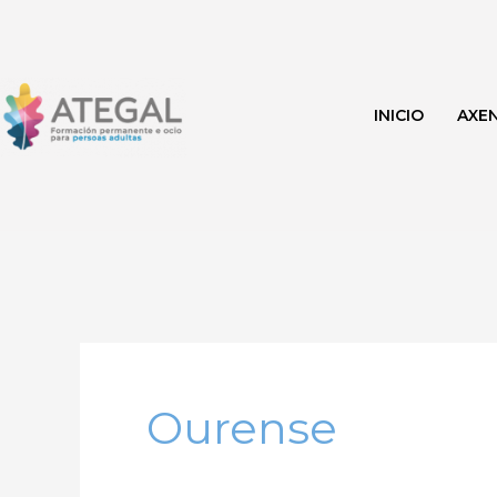
Ir
al
contenido
INICIO
AXE
Ourense