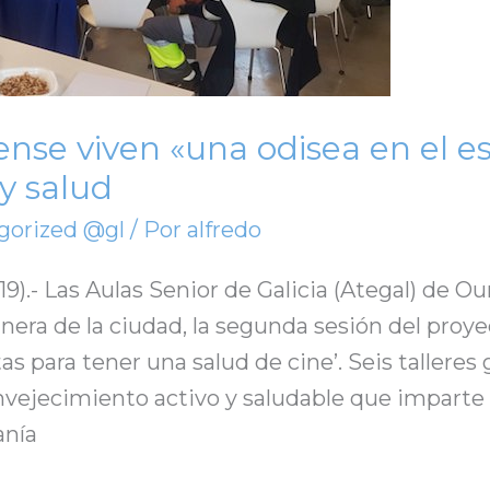
nse viven «una odisea en el e
y salud
gorized @gl
/ Por
alfredo
19).- Las Aulas Senior de Galicia (Ategal) de O
nera de la ciudad, la segunda sesión del proye
s para tener una salud de cine’. Seis talleres
 envejecimiento activo y saludable que imparte
anía