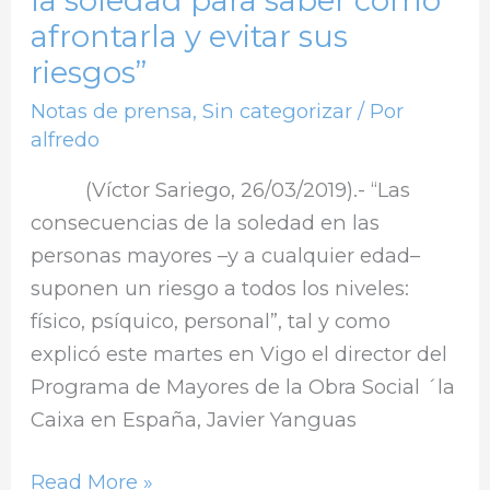
la soledad para saber cómo
afrontarla
afrontarla y evitar sus
y
riesgos”
evitar
sus
Notas de prensa
,
Sin categorizar
/ Por
riesgos”
alfredo
(Víctor Sariego, 26/03/2019).- “Las
consecuencias de la soledad en las
personas mayores –y a cualquier edad–
suponen un riesgo a todos los niveles:
físico, psíquico, personal”, tal y como
explicó este martes en Vigo el director del
Programa de Mayores de la Obra Social ´la
Caixa en España, Javier Yanguas
Read More »