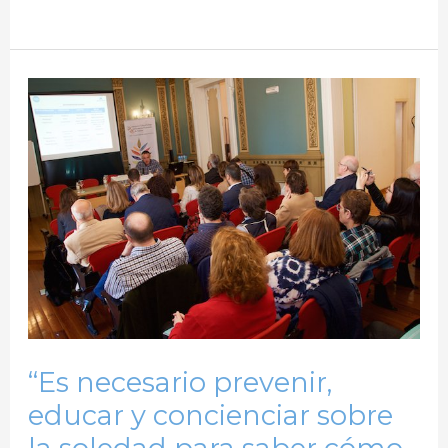
“Es
necesario
prevenir,
educar
y
concienciar
sobre
la
soledad
para
“Es necesario prevenir,
saber
educar y concienciar sobre
cómo