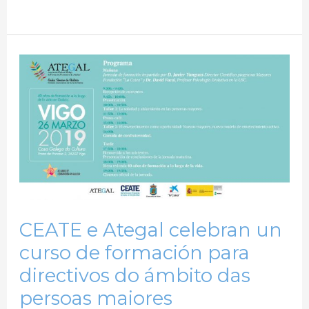
CEATE
e
Ategal
celebran
un
curso
de
formación
CEATE e Ategal celebran un
para
curso de formación para
directivos
do
directivos do ámbito das
ámbito
persoas maiores