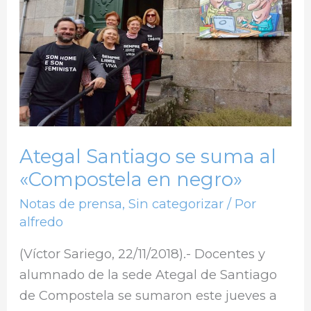
suma
al
«Compostela
en
negro»
Ategal Santiago se suma al
«Compostela en negro»
Notas de prensa
,
Sin categorizar
/ Por
alfredo
(Víctor Sariego, 22/11/2018).- Docentes y
alumnado de la sede Ategal de Santiago
de Compostela se sumaron este jueves a