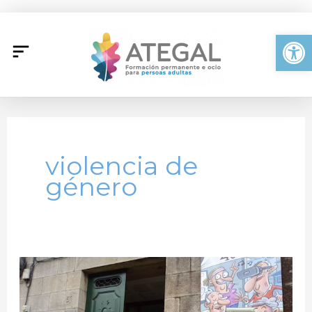
Ir
al
Abrir
contenido
violencia de
género
Ategal
Santiago
se