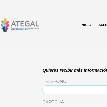
Ir
al
contenido
INICIO
AXE
Quieres recibir más información
TELÉFONO
CAPTCHA