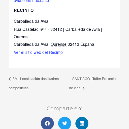
avia.com/index.asp
RECINTO
Carballeda da Avia
Rua Castelao nº 4 · 32412 | Carballeda de Avia |
Ourense
Carballeda da Avia
,
Ourense
32412
España
Ver el sitio web del Recinto
8M | Localización das ilustres
SANTIAGO | Taller Proxecto
compostelás
de vida
Comparte en: