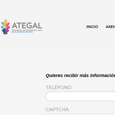
Ir
al
contenido
INICIO
AXE
Quieres recibir más información
TELÉFONO
CAPTCHA