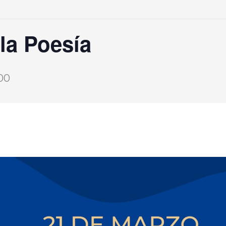
 la Poesía
00