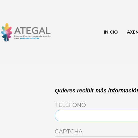
Ir
al
contenido
INICIO
AXE
Quieres recibir más información
TELÉFONO
CAPTCHA