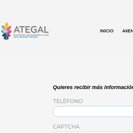
Ir
al
contenido
INICIO
AXE
Quieres recibir más información
TELÉFONO
CAPTCHA