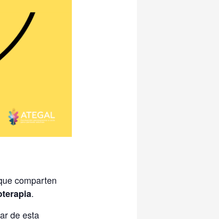
o que comparten
.
oterapia
ar de esta