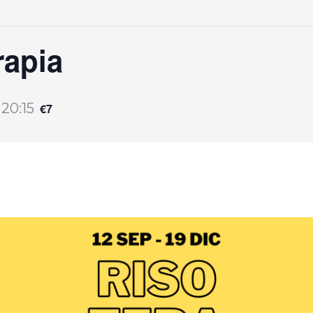
rapia
-
20:15
€7