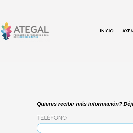
Ir
al
contenido
INICIO
AXE
Quieres recibir más información? Déja
TELÉFONO