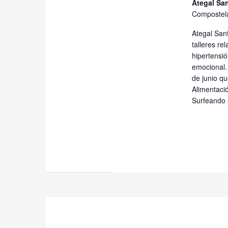
Ategal Sa
Compostel
Ategal Sant
talleres re
hipertensió
emocional.
de junio q
Alimentació
Surfeando 