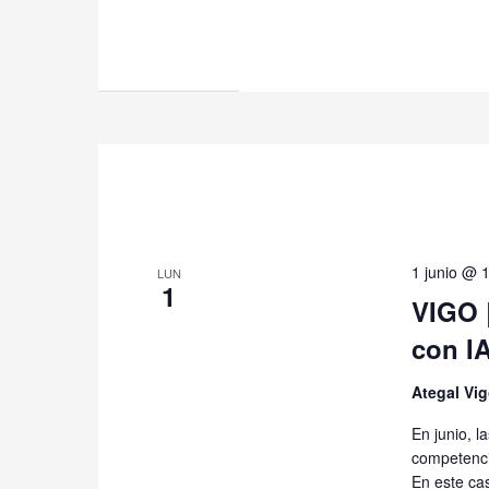
1 junio @ 
LUN
1
VIGO 
con I
Ategal Vi
En junio, 
competencia
En este cas