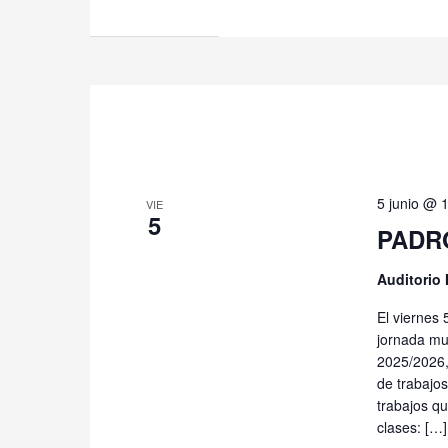
5 junio @ 
VIE
5
PADRÓ
Auditorio
El viernes 
jornada mu
2025/2026, 
de trabajo
trabajos q
clases: […]