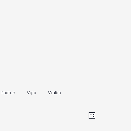
Padrón
Vigo
Vilalba
Navegación
Navegación
Lista
de
de