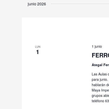
la
junio 2026
fecha.
1 junio
LUN
1
FERRO
Ategal Fer
Las Aulas d
para junio.
hablarán d
Maya Imper
grupos abie
teléfono 6