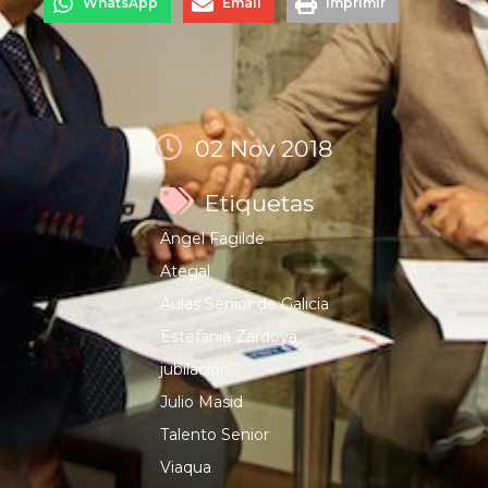
WhatsApp
Email
Imprimir
02 Nov 2018
Etiquetas
Angel Fagilde
Ategal
Aulas Senior de Galicia
Estefania Zardoya
jubilación
Julio Masid
Talento Senior
Viaqua