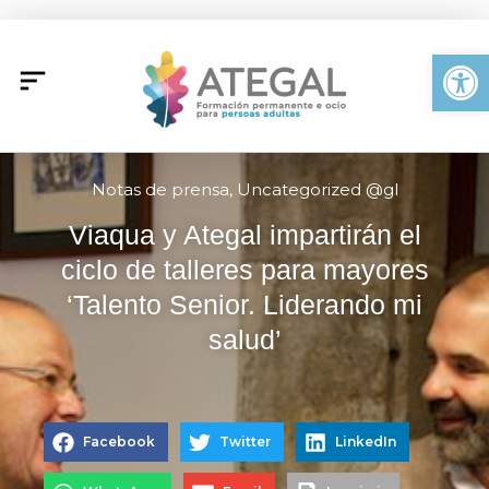
Ir
al
Abrir
contenido
Notas de prensa
,
Uncategorized @gl
Viaqua y Ategal impartirán el
ciclo de talleres para mayores
‘Talento Senior. Liderando mi
salud’
Facebook
Twitter
LinkedIn