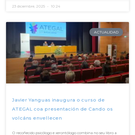
23 diciembre, 2025
10:24
ACTUALIDAD
Javier Yanguas inaugura o curso de
ATEGAL coa presentación de Cando os
volcáns envellecen
O recoñecido psicólogo e xerontólogo combina no seu libro a