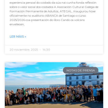
experiencia persoal do coidado da súa nai cunha fonda reflexión
sobre o valor social dos coidados A Asociación Cultural Galega de
Formación Permanente de Adultos, ATEGAL, inaugurou hoxe
oficialmente no auditorio ABANCA de Santiago o curso
2025/2026 coa presentación do libro Cando os volcáns
envellecen,
LER MÀIS »
20 noviembre, 2025
14:30
NOTAS DE PRENSA