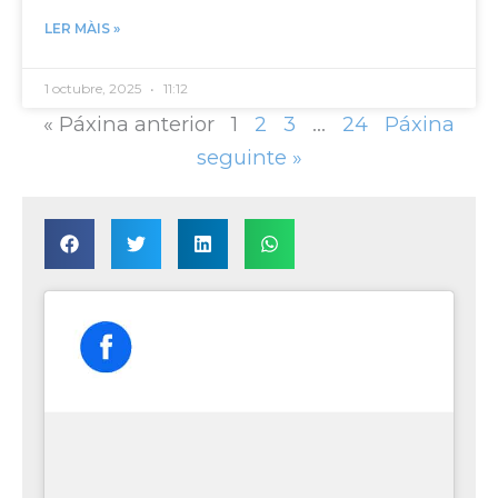
LER MÀIS »
1 octubre, 2025
11:12
« Páxina anterior
1
2
3
…
24
Páxina
seguinte »