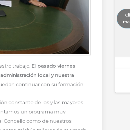
Cl
mar
stro trabajo.
El pasado viernes
administración local y nuestra
uedan continuar con su formación.
ión constante de los y las mayores
esentamos un programa muy
del Concello como de nuestros