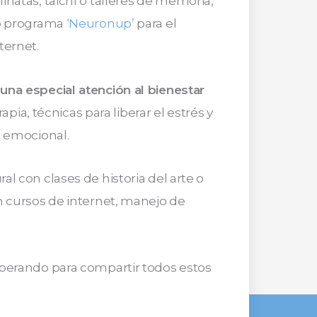
natas, taichí o talleres de memoria,
ro programa
‘Neuronup’
para el
ternet.
una especial atención al bienestar
apia, técnicas para liberar el estrés y
n emocional.
l con clases de historia del arte o
n cursos de internet, manejo de
sperando para compartir todos estos