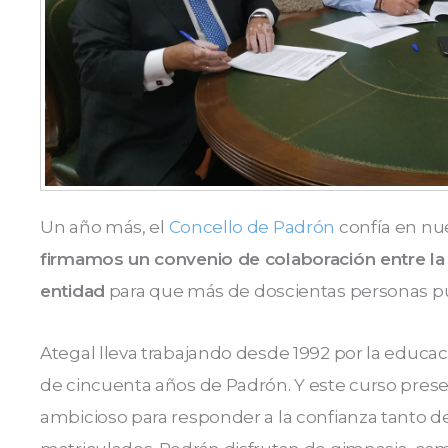
Un año más, el
Concello de Padrón
confía en nue
firmamos un convenio de colaboración entre la 
entidad
para que más de doscientas personas p
Ategal lleva trabajando desde 1992 por la educac
de cincuenta años de Padrón. Y este curso pr
ambicioso para responder a la confianza tanto 