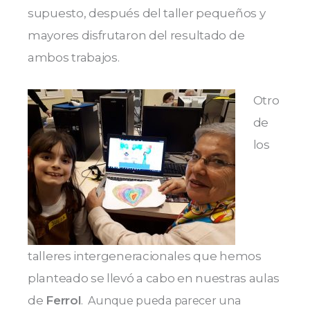
supuesto, después del taller pequeños y
mayores disfrutaron del resultado de
ambos trabajos.
Otro
de
los
talleres intergeneracionales que hemos
planteado se llevó a cabo en nuestras aulas
de
Ferrol
.
Aunque pueda parecer una