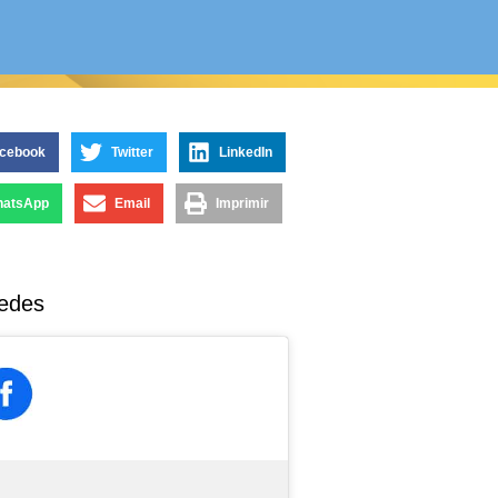
cebook
Twitter
LinkedIn
atsApp
Email
Imprimir
edes