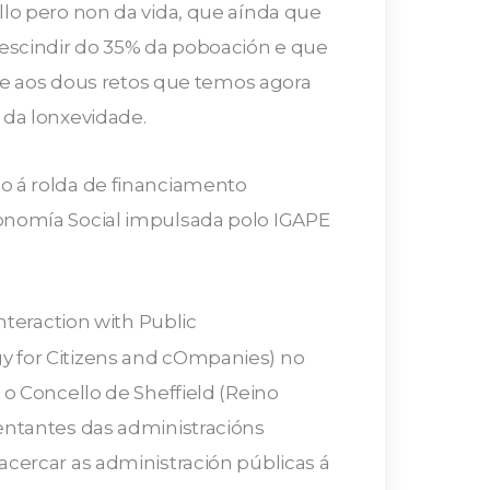
llo pero non da vida, que aínda que
rescindir do 35% da poboación e que
onte aos dous retos que temos agora
 da lonxevidade.
o á rolda de financiamento
conomía Social impulsada polo IGAPE
interaction with Public
y for Citizens and cOmpanies) no
 o Concello de Sheffield (Reino
entantes das administracións
acercar as administración públicas á