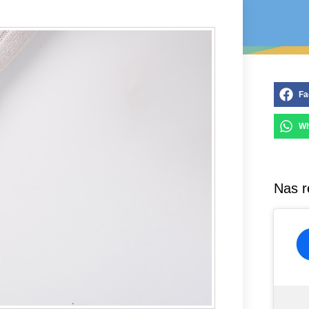
Fa
Wh
Nas r