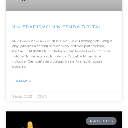
NIN EDADISMO NIN FENDA DIXITAL
APP PARA AXUDARTE NOS CAXEIROS Descarga en Google
Play (Móviles Android) Versión web (resto de plataformas)
#STOPEDADISMO Nin Edadismo, Nin Fenda Dixital. “Tips de
historia” Nin edadismo, Nin Fenda Dixital. A IA tamén é
inclusiva. Campaña de divulgación e información sobre
Idadismo
LER MÀIS »
15 julio, 2023
13:00
PROXECTOS