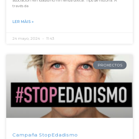
asociación Nin idadismo nin fenda dixital. Tips de historia. A
través da
LER MÀIS »
24 mayo, 2024
11:43
PROXECTOS
Campaña StopEdadismo