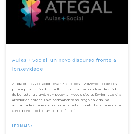
Aulas + Social, un novo discurso fronte a
lonxevidade
Aínda que a Asociación leva 45 anos desenvolvendo proxectos
para a promoción do envellecemento activo en clave da saúde e
do benestar a través dun potente modelo (Aulas Senior) que xira
arredor da aprendizaxe permanente ao longo da vida, na
actualidade é necesario reformular este modelo. Esta necesidade
xorde porque detectamos, no día a día,
LER MÀIS »