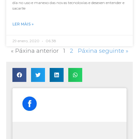
día no uso e manexo das novas tecnoloxías e desexen entender e
sacarlle
LER MÀIS »
29 enero, 2020
06:38
« Páxina anterior
1
2
Páxina seguinte »