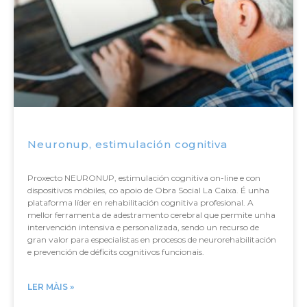
Neuronup, estimulación cognitiva
Proxecto NEURONUP, estimulación cognitiva on-line e con
dispositivos móbiles, co apoio de Obra Social La Caixa. É unha
plataforma líder en rehabilitación cognitiva profesional. A
mellor ferramenta de adestramento cerebral que permite unha
intervención intensiva e personalizada, sendo un recurso de
gran valor para especialistas en procesos de neurorehabilitación
e prevención de déficits cognitivos funcionais.
LER MÀIS »