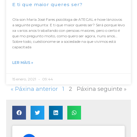
E ti que maior queres ser?
Ola son María José Fares psicóloga de ATEGAL e hoxe lánzovos
a seguinte pregunta: E ti que maior queres ser? Será porque levo
xa varios anos traballando con persoas maiores, pero o certo é
que mo pregunto moito, como quero ser agora, nuns anos…
Sobre todo, cuéstionome se a sociedade na que vivimos está
capacitada
LER MÀIS »
15 enero, 2021
09:44
« Páxina anterior
1
2
Páxina seguinte »