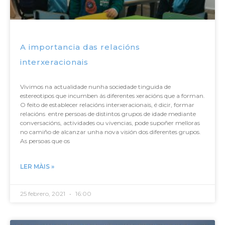
A importancia das relacións
interxeracionais
Vivimos na actualidade nunha sociedade tinguida de
estereotipos que incumben ás diferentes xeracións que a forman.
O feito de establecer relacións interxeracionais, é dicir, formar
relacións entre persoas de distintos grupos de idade mediante
conversacións, actividades ou vivencias, pode supoñer melloras
no camiño de alcanzar unha nova visión dos diferentes grupos.
As persoas que os
LER MÀIS »
25 febrero, 2021
16:00