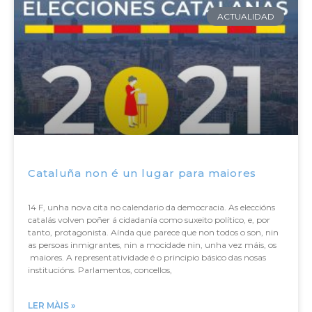
ACTUALIDAD
Cataluña non é un lugar para maiores
14 F, unha nova cita no calendario da democracia. As eleccións
catalás volven poñer á cidadanía como suxeito político, e, por
tanto, protagonista. Aínda que parece que non todos o son, nin
as persoas inmigrantes, nin a mocidade nin, unha vez máis, os
maiores. A representatividade é o principio básico das nosas
institucións. Parlamentos, concellos,
LER MÀIS »