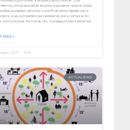
noloxías e promover a alfabetización dixital. Coa
ndemia vimos que estas accións supuxeron que os nosos
ciados puidesen afrontar o confinamento desde outra
neira, coas competencias necesarias para comprar en
a, comunicarse, formarse, etc. Conseguímolo e estamos
R MÀIS »
 mayo, 2021
15:19
ACTUALIDAD