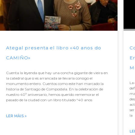
Ategal presenta el libro «40 anos do
C
CAMIÑO»
Er
M
Cuenta la leyenda que hay una concha gigante de vieira en
la catedral que si es arrancada se llevaría consigo el
La 
monumento entero. Cuentos como este han marcado la
de
historia de Santiago de Compostela. En la celebración de
may
nuestro 40º aniversario, hemos querido rememorar el
des
pasado de la ciudad con un libro titulado “40 anos
act
se
la
LER MÀIS »
LE