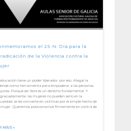
onmemoramos el 25-N: Día para la
radicación de la Violencia contra la
ujer
educación tiene un poder liberador, por eso, Ategal la
fiende como herramienta para empoderar a las personas
ores. Porque ser libre es un derecho fundamental. Y
graciadamente, las mujeres no pueden serlo en la
ualidad, se les convierte en víctimas por el simple hecho de
r mujer. Queremos posicionarnos firmemente en contra de
R MÀIS »