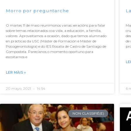
Morro por preguntarche
La
O martes 11 de maio reunímonos varias xeracións para falar
Ma
sobre temas relacionados coa vida, a educación, a familia,
cru
valores. Aproveitamos a ocasión, dado que temos alumnado
des
en prácticas da USC (Máster de Formación e Máster de
de 
Psicogerontología) e do IES Rosalía de Castro de Santiago de
pro
Compostela. Parecíanos o momento oportuno para
escoitarnos e
LE
LER MÀIS »
20 mayo, 2021
14:54
6 
NON CLASSIFIÉ(E)