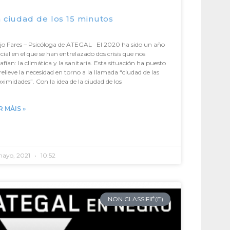
 ciudad de los 15 minutos
jo Fares – Psicóloga de ATEGAL El 2020 ha sido un año
cial en el que se han entrelazado dos crisis que nos
afían: la climática y la sanitaria. Esta situación ha puesto
relieve la necesidad en torno a la llamada “ciudad de las
ximidades”. Con la idea de la ciudad de los
R MÀIS »
mayo, 2021
10:52
NON CLASSIFIÉ(E)