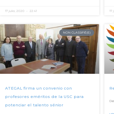
17 julio, 2020
22:41
17 
NON CLASSIFIÉ(E)
ATEGAL firma un convenio con
R
profesores eméritos de la USC para
Des
potenciar el talento sénior