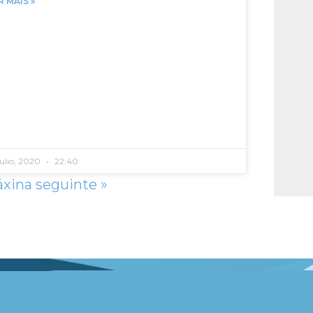
R MÀIS »
julio, 2020
22:40
áxina seguinte »