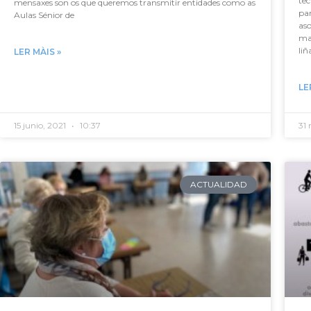
tec
mensaxes son os que queremos transmitir entidades como as
pa
Aulas Sénior de
aso
ma
liñ
LER MÀIS »
LE
15 junio, 2021
10:37
31
ACTUALIDAD