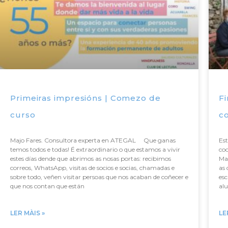
Primeiras impresións | Comezo de
Fi
curso
c
Majo Fares. Consultora experta en ATEGAL Que ganas
Est
temos todos e todas! É extraordinario o que estamos a vivir
coo
estes días dende que abrimos as nosas portas: recibimos
Ma
correos, WhatsApp, visitas de socios e socias, chamadas e
as 
sobre todo, veñen visitar persoas que nos acaban de coñecer e
esc
que nos contan que están
alu
LER MÀIS »
LE