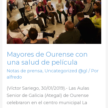
con
una
salud
de
película
Mayores de Ourense con
una salud de película
Notas de prensa
,
Uncategorized @gl
/ Por
alfredo
(Víctor Sariego, 30/01/2019).- Las Aulas
Senior de Galicia (Ategal) de Ourense
celebraron en el centro municipal La