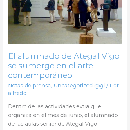
Vigo
se
sumerge
en
el
arte
El alumnado de Ategal Vigo
contemporáneo
se sumerge en el arte
contemporáneo
Notas de prensa
,
Uncategorized @gl
/ Por
alfredo
Dentro de las actividades extra que
organiza en el mes de junio, el alumnado
de las aulas senior de Ategal Vigo