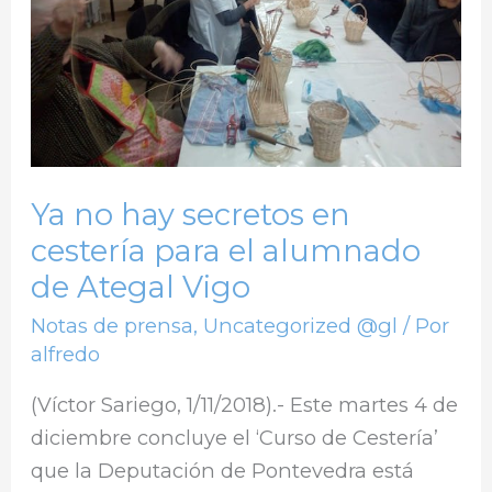
en
cestería
para
el
alumnado
de
Ya no hay secretos en
Ategal
cestería para el alumnado
Vigo
de Ategal Vigo
Notas de prensa
,
Uncategorized @gl
/ Por
alfredo
(Víctor Sariego, 1/11/2018).- Este martes 4 de
diciembre concluye el ‘Curso de Cestería’
que la Deputación de Pontevedra está