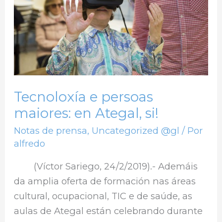
en
Ategal,
si!
Tecnoloxía e persoas
maiores: en Ategal, si!
Notas de prensa
,
Uncategorized @gl
/ Por
alfredo
(Víctor Sariego, 24/2/2019).- Ademáis
da amplia oferta de formación nas áreas
cultural, ocupacional, TIC e de saúde, as
aulas de Ategal están celebrando durante