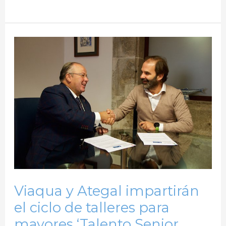
Viaqua
y
Ategal
impartirán
el
ciclo
de
talleres
para
mayores
Viaqua y Ategal impartirán
‘Talento
el ciclo de talleres para
Senior.
mayores ‘Talento Senior.
Liderando