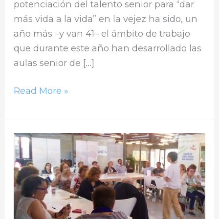
potenciación del talento senior para “dar
más vida a la vida” en la vejez ha sido, un
año más –y van 41– el ámbito de trabajo
que durante este año han desarrollado las
aulas senior de […]
Read More »
Talento
Senior
en
Ategal
Ourense,
para