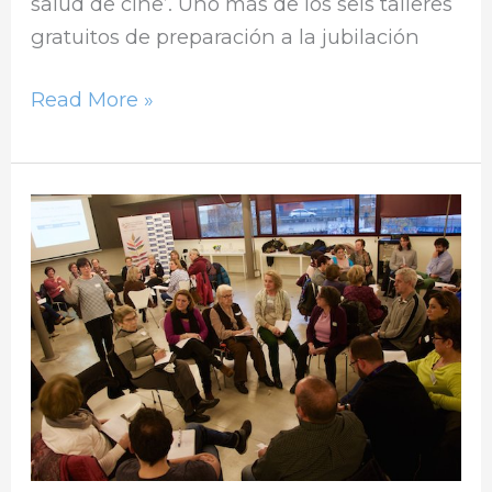
salud de cine’. Uno más de los seis talleres
gratuitos de preparación a la jubilación
Read More »
Mayores
de
Ourense
con
una
salud
de
película