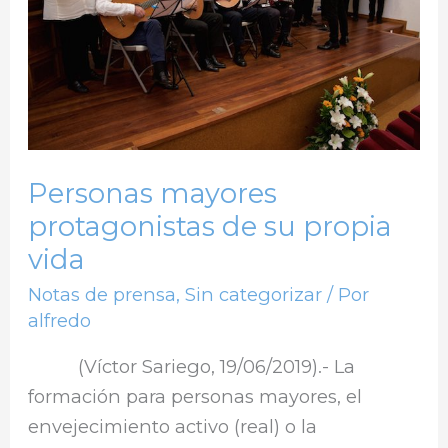
su
propia
vida
Personas mayores
protagonistas de su propia
vida
Notas de prensa
,
Sin categorizar
/ Por
alfredo
(Víctor Sariego, 19/06/2019).- La
formación para personas mayores, el
envejecimiento activo (real) o la