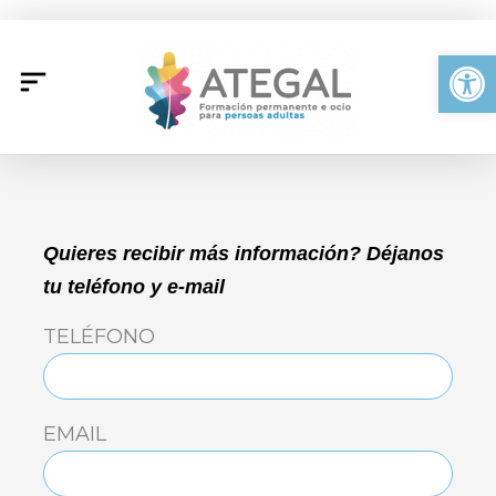
Ir
al
Abrir
contenido
Quieres recibir más información? Déjanos
tu teléfono y e-mail
TELÉFONO
EMAIL