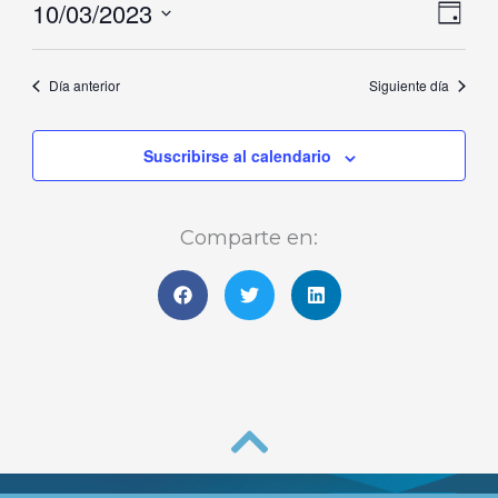
10/03/2023
Naveg
Nave
marzo,
Día
de
de
Selecciona
2023
vistas
vista
la
Día anterior
Siguiente día
de
fecha.
Even
Suscribirse al calendario
Comparte en: