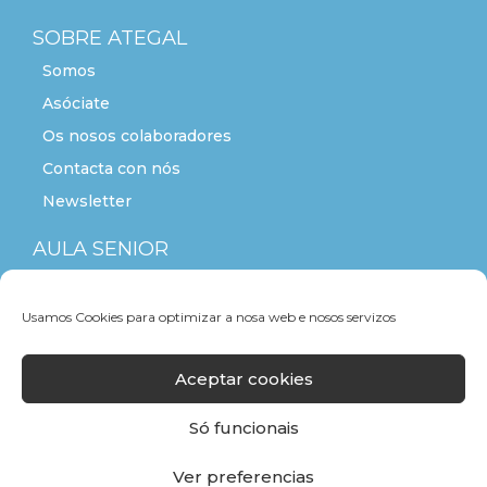
SOBRE ATEGAL
Somos
Asóciate
Os nosos colaboradores
Contacta con nós
Newsletter
AULA SENIOR
ACTITUDE+55
Usamos Cookies para optimizar a nosa web e nosos servizos
Aceptar cookies
Só funcionais
Ver preferencias
F
T
L
Y
I
a
w
i
o
n