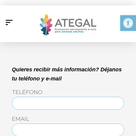
Ir
al
Abrir
contenido
Quieres recibir más información? Déjanos
tu teléfono y e-mail
TELÉFONO
EMAIL