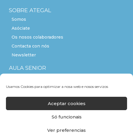
SOBRE ATEGAL
Somos
Asóciate
Os nosos colaboradores
Contacta con nós
Newsletter
AULA SENIOR
ACTITUDE+55
Usamos Cookies para optimizar a nosa web e nosos servizos
Aceptar cookies
Só funcionais
Ver preferencias
F
T
L
Y
I
a
w
i
o
n