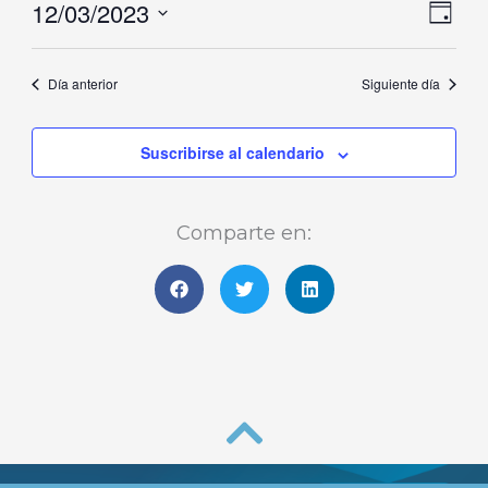
12/03/2023
Naveg
Nave
marzo,
Día
de
de
Selecciona
2023
vistas
vista
la
Día anterior
Siguiente día
de
fecha.
Even
Suscribirse al calendario
Comparte en: