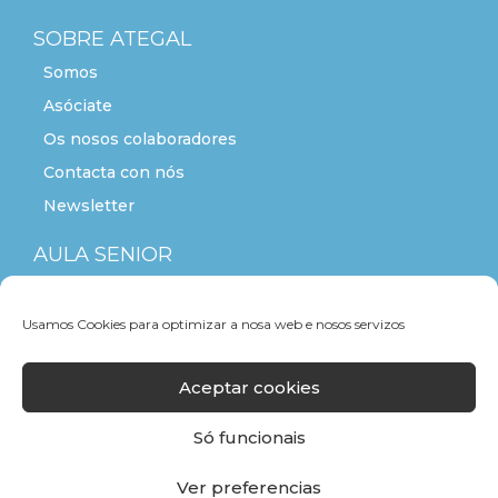
SOBRE ATEGAL
Somos
Asóciate
Os nosos colaboradores
Contacta con nós
Newsletter
AULA SENIOR
ACTITUDE+55
Usamos Cookies para optimizar a nosa web e nosos servizos
Aceptar cookies
Só funcionais
Ver preferencias
F
T
L
Y
I
a
w
i
o
n