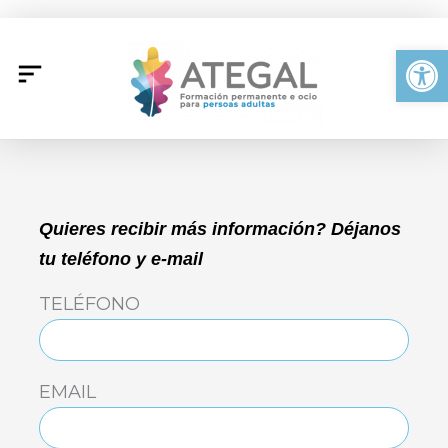
Ir
al
Abrir
contenido
Quieres recibir más información? Déjanos
tu teléfono y e-mail
TELÉFONO
EMAIL