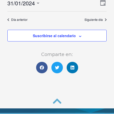
31/01/2024
Naveg
Nave
enero,
Día
de
de
Selecciona
2024
vistas
vista
la
Día anterior
Siguiente día
de
fecha.
Even
Suscribirse al calendario
Comparte en: