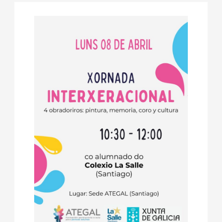
abril,
de
fecha.
2024
Even