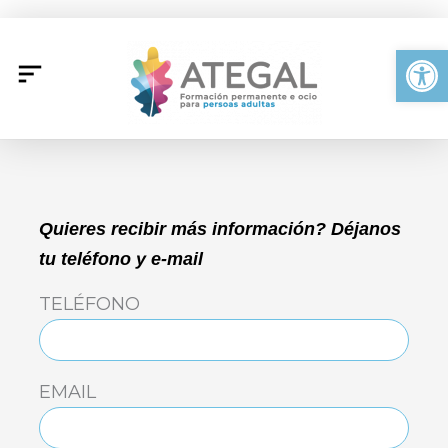
Ir
al
Abrir
contenido
Quieres recibir más información? Déjanos
tu teléfono y e-mail
TELÉFONO
EMAIL