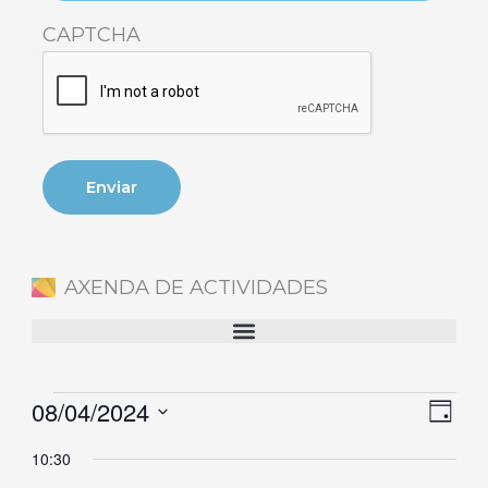
CAPTCHA
AXENDA DE ACTIVIDADES
08/04/2024
Eventos
Naveg
Nave
Día
en
de
de
Selecciona
10:30
8
vistas
vista
la