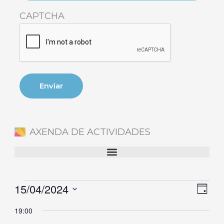
CAPTCHA
AXENDA DE ACTIVIDADES
15/04/2024
Eventos
Naveg
Nave
Día
en
de
de
Selecciona
19:00
15
vistas
vista
la