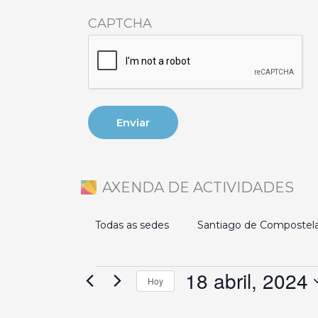
CAPTCHA
AXENDA DE ACTIVIDADES
Todas as sedes
Santiago de Compostel
18 abril, 2024
Eventos
Hoy
en
Selecciona