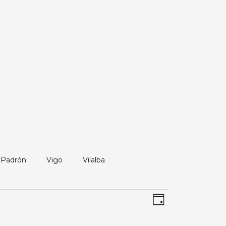
Padrón
Vigo
Vilalba
Navegación
Navegación
Día
de
de