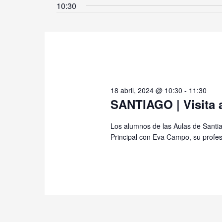
18
10:30
la
abril,
fecha.
2024
18 abril, 2024 @ 10:30
-
11:30
SANTIAGO | Visita a
Los alumnos de las Aulas de Santia
Principal con Eva Campo, su profeso