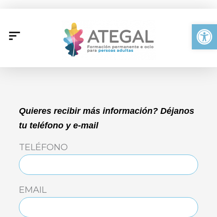
Ir
al
Abrir
contenido
Quieres recibir más información? Déjanos
tu teléfono y e-mail
TELÉFONO
EMAIL