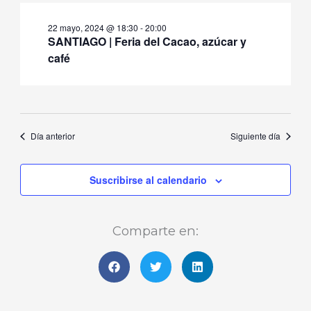
mayo,
de
fecha.
22 mayo, 2024 @ 18:30
-
20:00
2024
Even
SANTIAGO | Feria del Cacao, azúcar y
café
Día anterior
Siguiente día
Suscribirse al calendario
Comparte en: