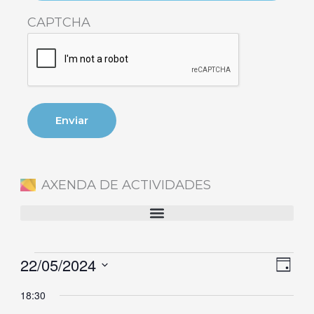
CAPTCHA
AXENDA DE ACTIVIDADES
22/05/2024
Eventos
Naveg
Nave
Día
en
de
de
Selecciona
18:30
22
vistas
vista
la