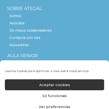
SOBRE ATEGAL
Somos
Asóciate
Os nosos colaboradores
Contacta con nós
Newsletter
AULA SENIOR
ACTITUDE+55
Usamos Cookies para optimizar a nosa web e nosos servizos
Aceptar cookies
Só funcionais
Ver preferencias
F
T
L
Y
I
a
w
i
o
n