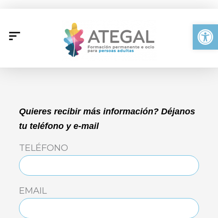
Ir
al
Abrir
contenido
Quieres recibir más información? Déjanos
tu teléfono y e-mail
TELÉFONO
EMAIL