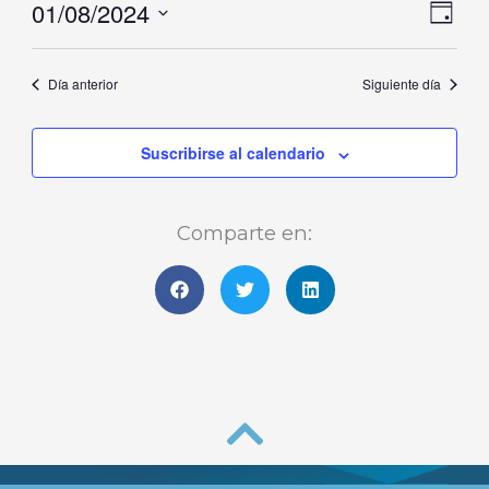
01/08/2024
Naveg
Nave
agosto,
Día
de
de
Selecciona
2024
vistas
vista
la
Día anterior
Siguiente día
de
fecha.
Even
Suscribirse al calendario
Comparte en: