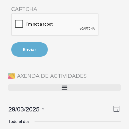
CAPTCHA
AXENDA DE ACTIVIDADES
29/03/2025
Eventos
Naveg
Nave
Día
en
de
de
Selecciona
Todo el día
29
vistas
vista
la