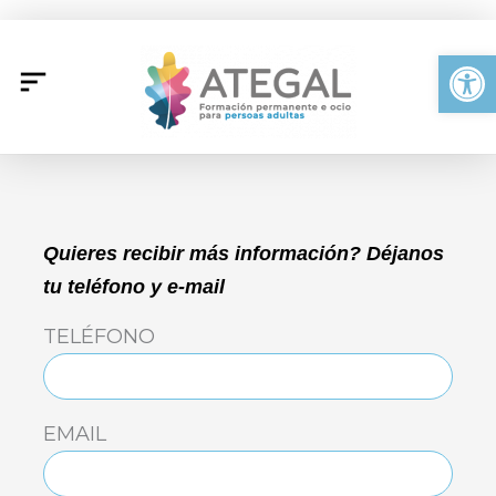
Ir
al
Abrir
contenido
Quieres recibir más información? Déjanos
tu teléfono y e-mail
TELÉFONO
EMAIL