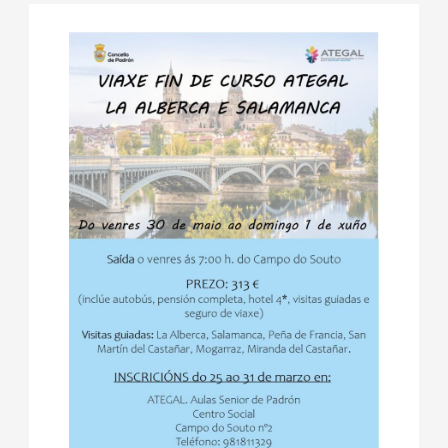
marzo,
de
fecha.
2025
Even