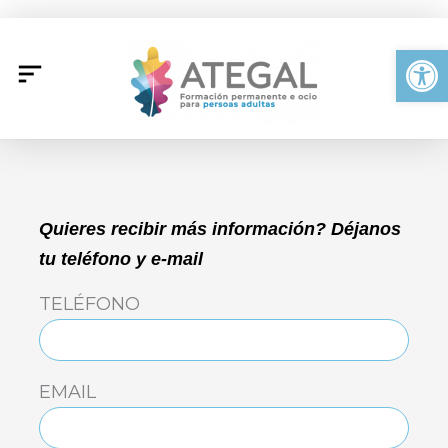
Ir
al
Abrir
contenido
Quieres recibir más información? Déjanos
tu teléfono y e-mail
TELÉFONO
EMAIL