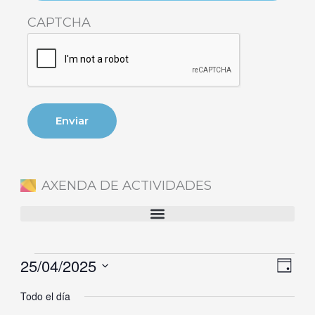
CAPTCHA
AXENDA DE ACTIVIDADES
25/04/2025
Eventos
Naveg
Nave
Día
en
de
de
Selecciona
Todo el día
25
vistas
vista
la