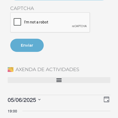
CAPTCHA
AXENDA DE ACTIVIDADES
05/06/2025
Eventos
Naveg
Nave
Día
en
de
de
Selecciona
19:00
5
vistas
vista
la