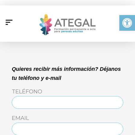
Ir
al
Abrir
contenido
Quieres recibir más información? Déjanos
tu teléfono y e-mail
TELÉFONO
EMAIL