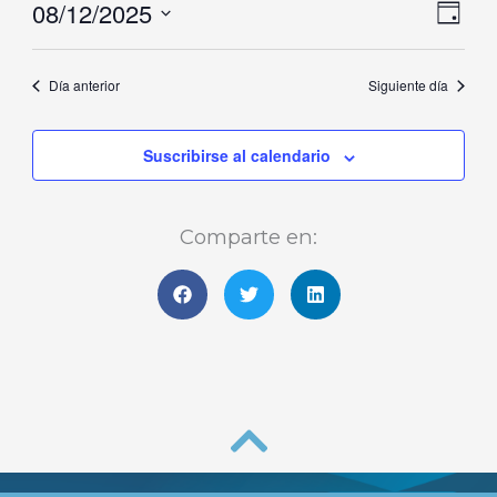
08/12/2025
Naveg
Nave
diciembre,
Día
de
de
Selecciona
2025
vistas
vista
la
Día anterior
Siguiente día
de
fecha.
Even
Suscribirse al calendario
Comparte en: