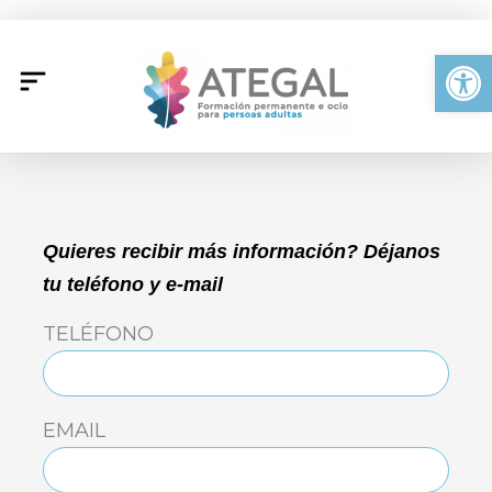
Ir
al
Abrir
contenido
Quieres recibir más información? Déjanos
tu teléfono y e-mail
TELÉFONO
EMAIL