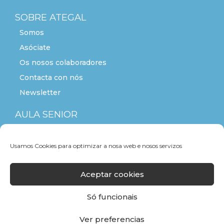
SOBRE ATEGAL
Somos
Asóciate
Os nosos colaboradores
Contacta con nós
Newsletter
AULA SENIOR
ACTITUDE+55
Usamos Cookies para optimizar a nosa web e nosos servizos
Aceptar cookies
Só funcionais
Ver preferencias
F
T
L
Y
I
a
w
i
o
n