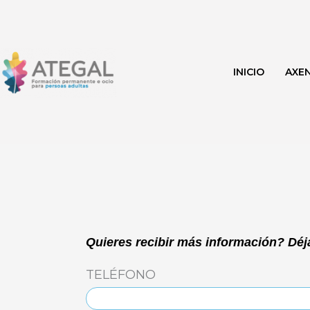
Ir
al
contenido
INICIO
AXE
Quieres recibir más información? Déja
TELÉFONO