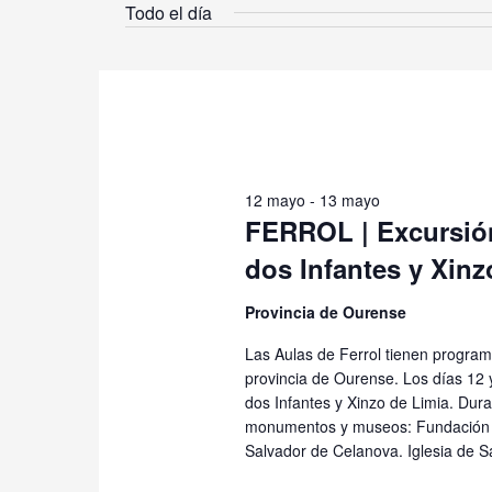
12
Todo el día
la
mayo,
fecha.
2026
12 mayo
-
13 mayo
FERROL | Excursión
dos Infantes y Xinz
Provincia de Ourense
Las Aulas de Ferrol tienen progra
provincia de Ourense. Los días 12 
dos Infantes y Xinzo de Limia. Dura
monumentos y museos: Fundación 
Salvador de Celanova. Iglesia de 