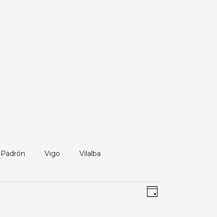
Padrón
Vigo
Vilalba
Navegación
Navegación
Día
de
de