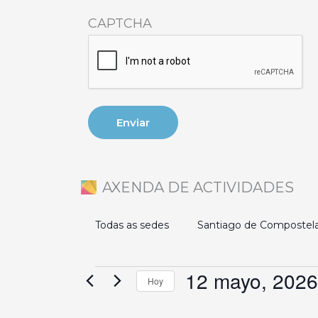
CAPTCHA
AXENDA DE ACTIVIDADES
Todas as sedes
Santiago de Compostel
12 mayo, 2026
Eventos
Hoy
en
Selecciona